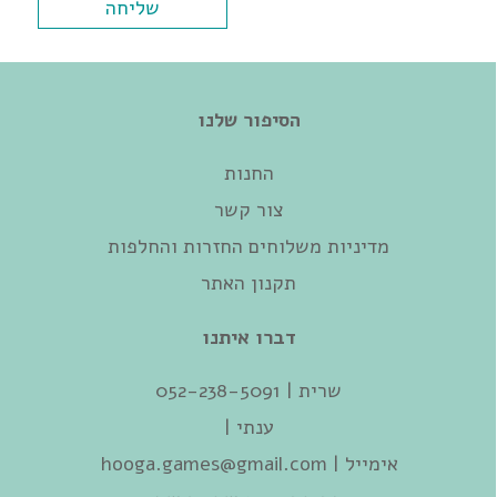
הסיפור שלנו
החנות
צור קשר
מדיניות משלוחים החזרות והחלפות
תקנון האתר
דברו איתנו
שרית | 052-238-5091‬
ענתי |
אימייל |
hooga.games@gmail.com