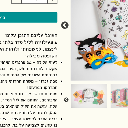
של
קופסת
פסח
הוס
האוכל עליכם התוכן עלינו
4 פעילויות לליל סדר בלת
לעצמו, למשפחתו ולזהות הי
הקופסה מכילה:
לעוף על זה – 24 פ
שקשור לחירות וחופש, הערך המר
בהיבטים השונים של החירות והח
מכת זכרון – משחק תחרותי מהנה
תתרחקו מפרעה!!
מסיכות חד גדי
המפורסם, החותם את ליל הסדר. 
עליו, עושה את הקול המתאים כש
הבא, לחזור על החוויה הזו שוב.
12 טושים לצביעה על בד, להכנת כרית ייחודית להסבה בליל הסדר.