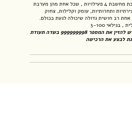
בקופסא אחת , ריכזנו במלאכת מחשבת 4 פעילויות , שכל אחת מהן מערבת
צירתיות ותחרותיות, עומק וקלילות, צחוק
ה אחת רב חושית גדולה שיכולה לגעת בכולם.
 בגילאי 5-100
שים לב: אם אינך ישראלי, יש להזין את המספר 999999998 בשדה תעודת
נת לבצע את הרכישה