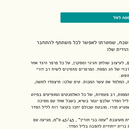
פה לסל
י נשכח, שמטרתו לאפשר לכל משתתף להתחבר
הודית שלו
רפרים יפייפים, לעיצוב שולחן חגיגי ומסקרן, על כל פרפר היגד אחר
כזי של חג הפסח. הפרפרים מזמינים לשיח רב דורי
ופש.
, המלמד את עשר המכות. טיפ שלנו: תיצמדו למשה,
א – 10 מסיכות מהממות, רב פעמיות, של כל האלמנטים המופיעים בפיוט
ליל הסדר שלכם יגמר בשיא, כשכל אחד עם מסיכה
מגיע תורו. מובטח שכולם יחכו בקוצר רוח לליל הסדר
כרית הסבה לקישוט עצמי – ציפית מעוצבת “עתה בני חורין” , 45/45 ס”מ, מגיעה עם