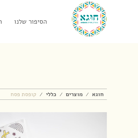
הסיפור שלנו
ח
חוגא
מוצרים
כללי
קופסת פסח
⁄
⁄
⁄